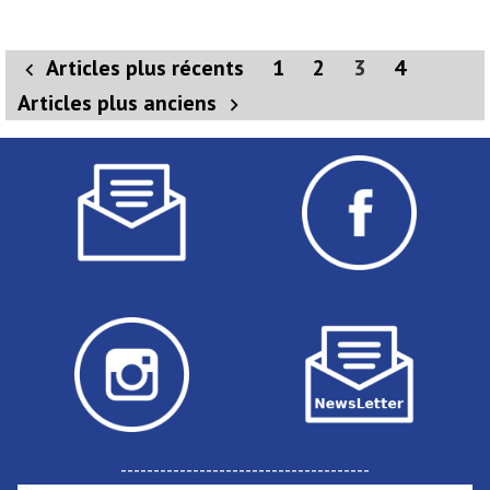
compris »
Pagination
Articles plus récents
1
2
3
4
des
Articles plus anciens
publications
--------------------------------------