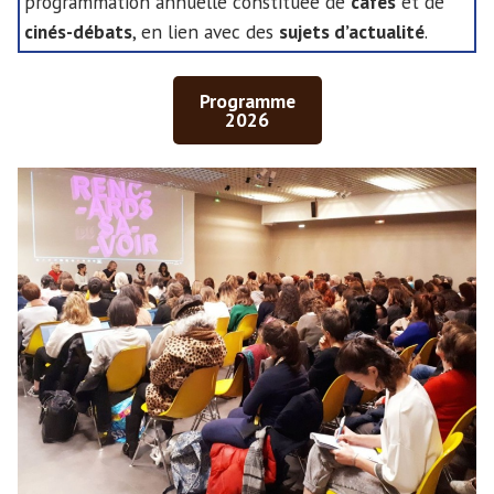
programmation annuelle constituée de
cafés
et de
cinés-débats
, en lien avec des
sujets d’actualité
.
Programme
2026