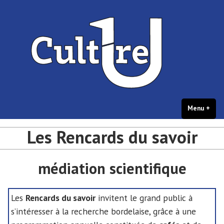
portail Culture – université de
Accéder
Culture et créations étudiantes – université de Bordeaux
Bordeaux
au
contenu
Menu
+
dépl
rédu
Les Rencards du savoir
médiation scientifique
Les
Rencards du savoir
invitent le grand public à
s’intéresser à la recherche bordelaise, grâce à une