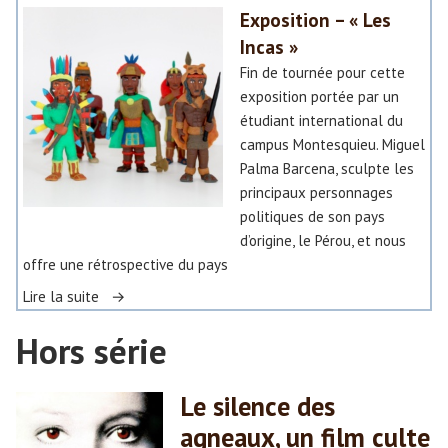
o
Exposition – « Les
»
s
Incas »
i
Fin de tournée pour cette
t
exposition portée par un
i
étudiant international du
o
campus Montesquieu. Miguel
n
Palma Barcena, sculpte les
–
principaux personnages
«
politiques de son pays
d’origine, le Pérou, et nous
C
offre une rétrospective du pays
o
«
Lire la suite
n
t
Hors série
E
r
x
a
p
Le silence des
s
o
t
agneaux, un film culte
s