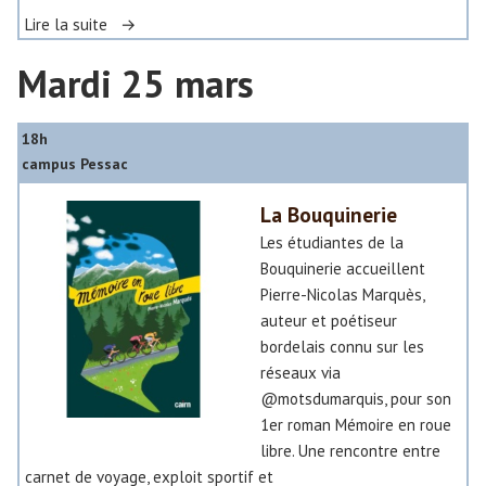
L
«
Lire la suite
’
Mardi 25 mars
e
C
n
o
t
n
18h
r
c
campus Pessac
e
e
t
r
La Bouquinerie
i
t
Les étudiantes de la
e
d
Bouquinerie accueillent
n
u
Pierre-Nicolas Marquès,
C
auteur et poétiseur
»
h
bordelais connu sur les
œ
réseaux via
»
u
@motsdumarquis, pour son
r
1er roman Mémoire en roue
u
libre. Une rencontre entre
n
carnet de voyage, exploit sportif et