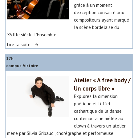
grâce à un moment
u
d’exception consacré aux
r
compositeurs ayant marqué
t
la scène bordelaise du
XVIIIe siècle. L’Ensemble
»
«
Lire la suite
»
17h
I
campus Victoire
m
p
Atelier « A free body /
r
Un corps libre »
o
m
Explorez la dimension
p
poétique et l’effet
t
cathartique de la danse
u
contemporaine mêlée au
m
clown à travers un atelier
u
mené par Silvia Gribaudi, chorégraphe et performeuse