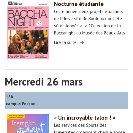
Nocturne étudiante
t
Cette année, deux projets étudiants
r
de l’Université de Bordeaux ont été
e
sélectionnés à la 10e édition de la
:
Baccanight au Musée des Beaux-Arts !
«
«
Lire la suite
D
e
N
r
o
e
c
g
Mercredi 26 mars
t
a
u
r
r
18h
d
n
campus Pessac
s
e
e
é
« Un incroyable talon ! »
n
t
Les services des Sports des
r
u
Universités organisent chaque année
e