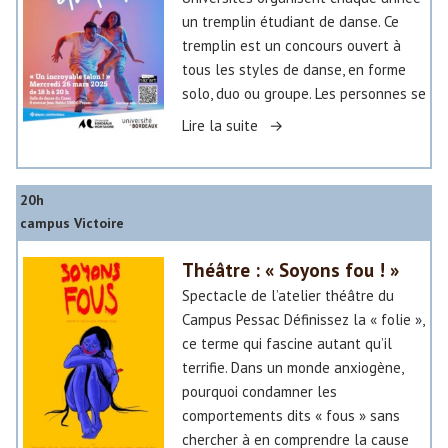
d
un tremplin étudiant de danse. Ce
g
i
tremplin est un concours ouvert à
a
a
tous les styles de danse, en forme
r
n
solo, duo ou groupe. Les personnes se
d
t
s
«
Lire la suite
e
»
«
»
20h
»
U
campus Victoire
n
Théâtre : « Soyons fou ! »
i
n
Spectacle de l’atelier théâtre du
c
Campus Pessac Définissez la « folie »,
r
ce terme qui fascine autant qu’il
o
terrifie. Dans un monde anxiogène,
y
pourquoi condamner les
a
comportements dits « fous » sans
b
chercher à en comprendre la cause