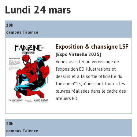
M
Lundi 24 mars
M
o
u
d
s
é
18h
i
l
campus Talence
q
i
u
Exposition & chansigne LSF
s
e
a
[Expo Virtuelle 2025]
d
t
Venez assister au vernissage de
e
i
l’exposition BD, illustrations et
s
o
dessins et à la sortie officielle du
l
n
fanzine n°15, réunissant toutes les
u
3
œuvres réalisées dans le cadre des
m
D
ateliers BD.
i
è
»
r
20h
e
campus Talence
s