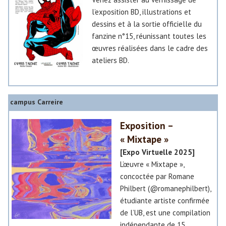
u
l’exposition BD, illustrations et
»
e
dessins et à la sortie officielle du
fanzine n°15, réunissant toutes les
»
»
œuvres réalisées dans le cadre des
ateliers BD.
campus Carreire
Exposition –
« Mixtape »
[Expo Virtuelle 2025]
L’œuvre « Mixtape »,
concoctée par Romane
Philbert (@romanephilbert),
étudiante artiste confirmée
de l’UB, est une compilation
indépendante de 15