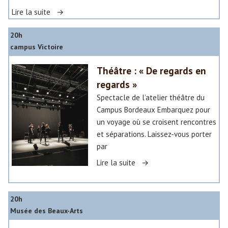
i
«
Lire la suite
v
e
20h
L
r
campus Victoire
a
s
B
i
Théâtre : « De regards en
o
t
regards »
u
a
q
Spectacle de l’atelier théâtre du
i
u
Campus Bordeaux Embarquez pour
r
i
un voyage où se croisent rencontres
e
n
et séparations. Laissez-vous porter
e
par
»
r
«
Lire la suite
i
e
T
h
20h
»
Musée des Beaux-Arts
é
â