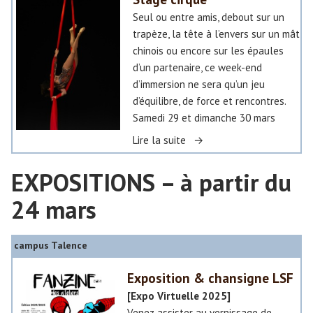
»
P
D
Seul ou entre amis, debout sur un
R
e
trapèze, la tête à l’envers sur un mât
O
s
chinois ou encore sur les épaules
p
c
d’un partenaire, ce week-end
h
œ
d’immersion ne sera qu’un jeu
é
u
d’équilibre, de force et rencontres.
t
r
Samedi 29 et dimanche 30 mars
I
s
«
Lire la suite
E
c
!
o
EXPOSITIONS – à partir du
S
u
t
»
24 mars
r
a
r
g
»
o
e
campus Talence
u
c
c
i
Exposition & chansigne LSF
é
r
[Expo Virtuelle 2025]
s
q
Venez assister au vernissage de