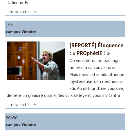
s
italienne. En
i
«
Lire la suite
c
a
19h
A
l
campus Victoire
t
e
»
[REPORTÉ] Éloquence
l
: « PROphétIE ! »
i
e
On vous dit de ne pas juger
r
un livre à sa couverture…
«
Mais dans cette bibliothèque
mystérieuse, rien n’est moins
A
sûr. Au détour d’une coursive,
f
derrière un grimoire oublié, des voix s’élèvent, vous invitant à
r
«
Lire la suite
e
e
20h30
[
b
campus Victoire
R
o