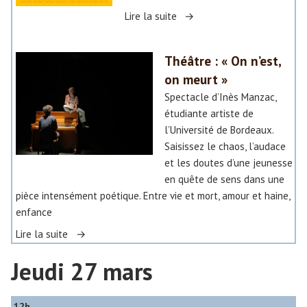
l
«
Lire la suite
e
t
T
a
Théâtre : « On n’est,
h
l
on meurt »
é
o
Spectacle d’Inès Manzac,
â
n
étudiante artiste de
t
l’Université de Bordeaux.
r
!
Saisissez le chaos, l’audace
e
et les doutes d’une jeunesse
:
»
en quête de sens dans une
«
pièce intensément poétique. Entre vie et mort, amour et haine,
»
enfance
S
o
«
Lire la suite
y
o
Jeudi 27 mars
T
n
h
s
é
12h