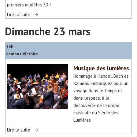
premiers modèles 3D !
«
Lire la suite
Dimanche 23 mars
S
t
a
16h
g
campus Victoire
e
J
Musique des lumières
e
Hommage à Händel, Bach et
u
Rameau Embarquez pour un
x
voyage dans le temps et
V
dans l’espace, à la
i
découverte de l’Europe
d
musicale du Siècle des
é
Lumières
o
«
Lire la suite
–