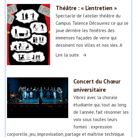
Théâtre : « L’entretien »
»
Spectacle de l’atelier théâtre du
Campus Talence Découvrez ce qui se
joue derrière les fenêtres des
immenses façades de verre qui
dessinent nos villes et nos vies. A
«
Lire la suite
T
h
Concert du Chœur
é
universitaire
â
Vibrez avec la chorale
t
étudiante qui, tout au long
r
de l’année, fait résonner les
e
voix sous toutes leurs
:
formes : expression
«
corporelle, jeu, improvisation, partage et maîtrise technique.