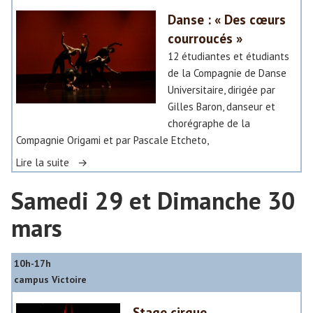
E
d
Danse : « Des cœurs
P
y
courroucés »
O
/
R
12 étudiantes et étudiants
U
T
de la Compagnie de Danse
n
É
Universitaire, dirigée par
c
]
Gilles Baron, danseur et
o
É
chorégraphe de la
r
l
Compagnie Origami et par Pascale Etcheto,
p
o
«
Lire la suite
s
q
l
u
Samedi 29 et Dimanche 30
D
i
e
a
b
mars
n
n
r
c
s
e
e
e
10h-17h
:
:
campus Victoire
»
«
«
Stage cirque