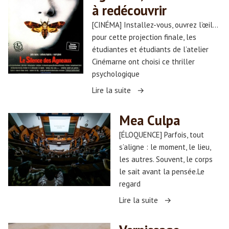
e
à redécouvrir
i
t
[CINÉMA] Installez-vous, ouvrez l’œil…
»
i
pour cette projection finale, les
o
étudiantes et étudiants de l’atelier
»
n
Cinémarne ont choisi ce thriller
–
psychologique
«
« Le
Lire la suite
silence
L
des
Mea Culpa
e
agneaux,
s
[ÉLOQUENCE] Parfois, tout
un
I
s’aligne : le moment, le lieu,
film
n
les autres. Souvent, le corps
culte
c
le sait avant la pensée.Le
à
a
regard
redécouvrir »
s
« Mea
Lire la suite
Culpa »
»