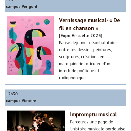
f
â
campus Perigord
o
t
u
r
Vernissage musical- « De
!
e
fil en chanson »
:
[Expo Virtuelle 2025]
»
«
Pause déjeuner déambulatoire
entre les dessins, peintures,
»
O
sculptures, créations en
n
maroquinerie articulée d’un
n
interlude poétique et
’
radiophonique.
e
s
12h30
t
campus Victoire
,
o
Impromptu musical
n
Parcourez une page de
m
l’histoire musicale bordelaise
e