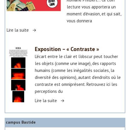
lecture vous apportera un
moment d’évasion, et qui sait,
vous donnera
«
Lire la suite
E
Exposition – « Contraste »
s
L’écart entre le clair et l’obscur peut toucher
p
les objets (comme une image), des rapports
a
humains (comme les inégalités sociales, la
c
diversité des opinions), autant d’endroits où le
e
contraste est omniprésent. Retrouvez ici les
l
perceptions du
e
c
«
Lire la suite
t
u
E
r
x
campus Bastide
e
p