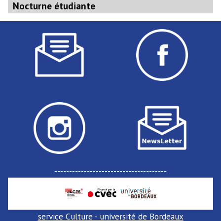
suivant
Nocturne étudiante
:
--------------------------------------
service Culture - université de Bordeaux