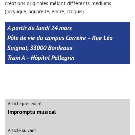
créations originales mêlant différents médiums
(acrylique, aquarelle, encre, croquis).
A partir du lundi 24 mars
Pôle de vie du campus Carreire – Rue Léo
Saignat, 33000 Bordeaux
Tram A – Hôpital Pellegrin
Navigation
Article
Article précédent
précédent :
Impromptu musical
de
l’article
Article
Article suivant