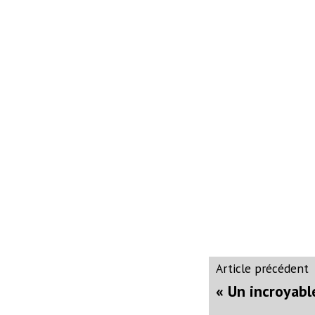
Navigati
A
Article précédent
p
« Un incroyable
de