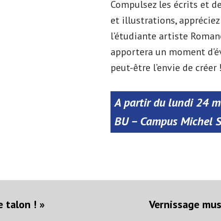
Compulsez les écrits et de
et illustrations, appréciez
l’étudiante artiste Roman
apportera un moment d’éva
peut-être l’envie de créer 
A partir du lundi 24 m
BU – Campus Michel S
on
rticle
récédent :
 talon ! »
Vernissage musi