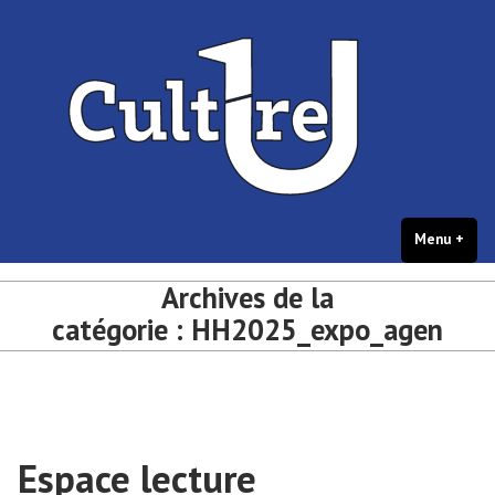
portail Culture – université de
Accéder
Culture et créations étudiantes – université de Bordeaux
Bordeaux
au
contenu
Menu
+
dépl
rédu
Archives de la
catégorie :
HH2025_expo_agen
Espace lecture