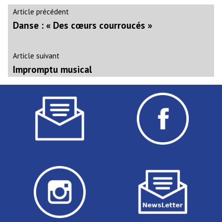
Navigation
Article
Article précédent
précédent :
Danse : « Des cœurs courroucés »
de
l’article
Article
Article suivant
suivant
Impromptu musical
: