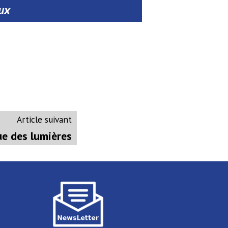
aux
Article
Article suivant
suivant
e des lumières
: