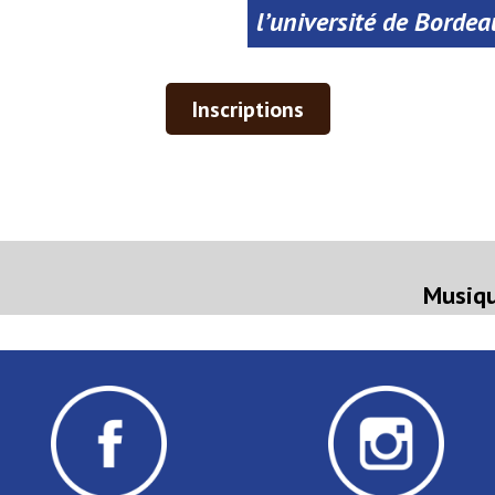
l’université de Borde
Inscriptions
on
rticle
récédent :
Musiqu