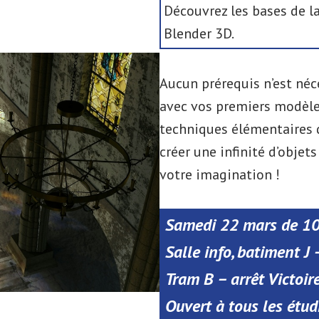
Découvrez les bases de l
Blender 3D.
Aucun prérequis n’est néc
avec vos premiers modèle
techniques élémentaires 
créer une infinité d’objets
votre imagination !
Samedi 22 mars de 1
Salle info, batiment J
Tram B – arrêt Victoir
Ouvert à tous les étud