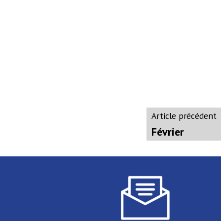
Navigati
A
Article précédent
p
Février
de
l’article