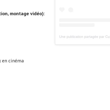
tion, montage vidéo)
:
x en cinéma