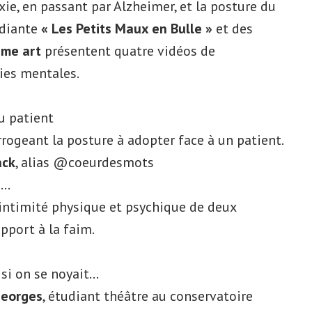
xie, en passant par Alzheimer, et la posture du
udiante
« Les Petits Maux en Bulle »
et des
ème art
présentent quatre vidéos de
ies mentales.
u patient
rogeant la posture à adopter face à un patient.
ack
, alias @coeurdesmots
n…
l’intimité physique et psychique de deux
pport à la faim.
si on se noyait…
Georges
, étudiant théâtre au conservatoire