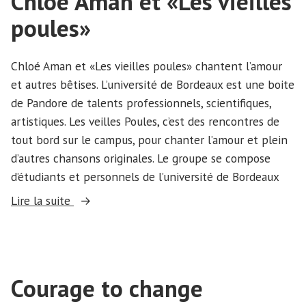
Chloé Aman et «Les vieilles
poules»
Chloé Aman et «Les vieilles poules» chantent l’amour
et autres bêtises. L’université de Bordeaux est une boite
de Pandore de talents professionnels, scientifiques,
artistiques. Les veilles Poules, c’est des rencontres de
tout bord sur le campus, pour chanter l’amour et plein
d’autres chansons originales. Le groupe se compose
d’étudiants et personnels de l’université de Bordeaux
« Chloé
Lire la suite
Aman
et
«Les
vieilles
Courage to change
poules» »