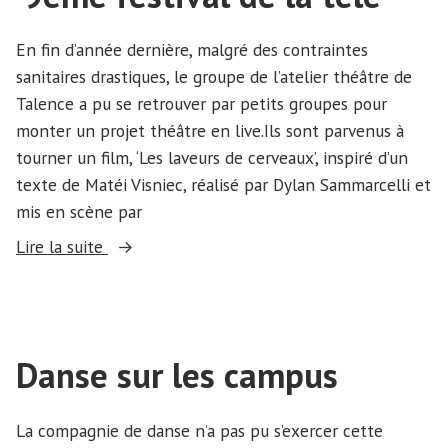
En fin d’année dernière, malgré des contraintes
sanitaires drastiques, le groupe de l’atelier théâtre de
Talence a pu se retrouver par petits groupes pour
monter un projet théâtre en live.Ils sont parvenus à
tourner un film, ‘Les laveurs de cerveaux’, inspiré d’un
texte de Matéi Visniec, réalisé par Dylan Sammarcelli et
mis en scène par
« ‘Les
Lire la suite
laveurs
de
cerveaux’
et
Danse sur les campus
‘9ème
festival
La compagnie de danse n’a pas pu s’exercer cette
de