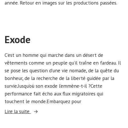
année. Retour en images sur les productions passées.
la
télé’ »
Exode
C’est un homme qui marche dans un désert de
vêtements comme un peuple qu’il traîne en fardeau. Il
se pose les question d’une vie nomade, de la quête du
bonheur, de la recherche de la liberté guidée par la
survie.Jusqu’où son exode l’emmène-t-il ?Cette
performance fait écho aux flux migratoires qui
touchent le monde.Embarquez pour
« Exode »
Lire la suite