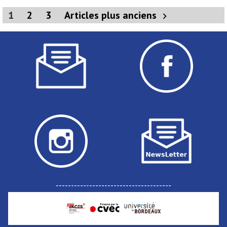
Pagination
1
2
3
Articles plus anciens
des
publications
--------------------------------------