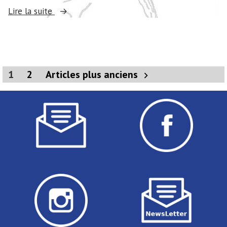
« Janvier »
Lire la suite
Pagination
1
2
Articles plus anciens
des
publications