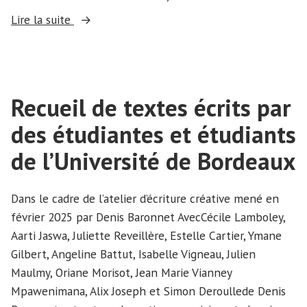
« Les
Lire la suite
campus
à
travers
le
Recueil de textes écrits par
regard
des étudiantes et étudiants
des
étudiantes
de l’Université de Bordeaux
de
l’atelier
Dans le cadre de l’atelier d’écriture créative mené en
photo »
février 2025 par Denis Baronnet AvecCécile Lamboley,
Aarti Jaswa, Juliette Reveillère, Estelle Cartier, Ymane
Gilbert, Angeline Battut, Isabelle Vigneau, Julien
Maulmy, Oriane Morisot, Jean Marie Vianney
Mpawenimana, Alix Joseph et Simon Deroullede Denis