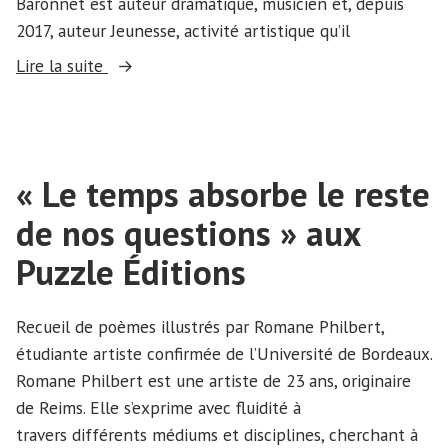
Baronnet est auteur dramatique, musicien et, depuis
2017, auteur Jeunesse, activité artistique qu’il
« Recueil
Lire la suite
de
textes
écrits
par
« Le temps absorbe le reste
des
de nos questions » aux
étudiantes
et
Puzzle Éditions
étudiants
de
Recueil de poèmes illustrés par Romane Philbert,
l’Université
étudiante artiste confirmée de l’Université de Bordeaux.
de
Romane Philbert est une artiste de 23 ans, originaire
Bordeaux »
de Reims. Elle s’exprime avec fluidité à
travers différents médiums et disciplines, cherchant à