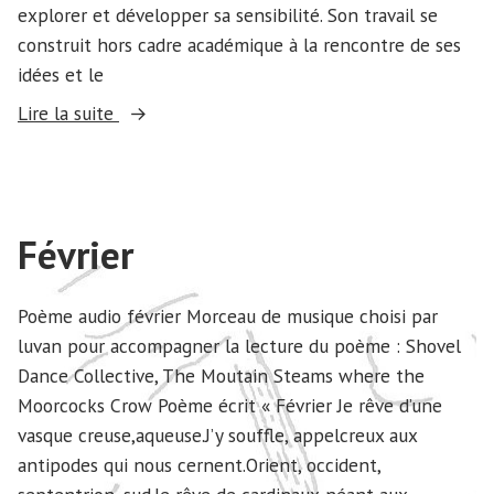
explorer et développer sa sensibilité. Son travail se
construit hors cadre académique à la rencontre de ses
idées et le
« «
Lire la suite
Le
temps
absorbe
le
Février
reste
de
Poème audio février Morceau de musique choisi par
nos
luvan pour accompagner la lecture du poème : Shovel
questions
Dance Collective, The Moutain Steams where the
»
Moorcocks Crow Poème écrit « Février Je rêve d’une
aux
vasque creuse,aqueuse.J’y souffle, appelcreux aux
Puzzle
antipodes qui nous cernent.Orient, occident,
Éditions »