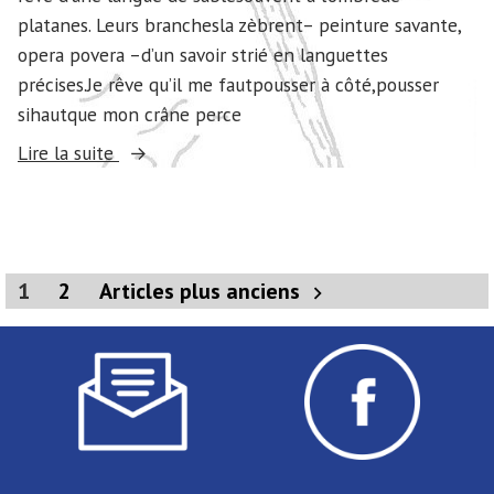
platanes. Leurs branchesla zèbrent– peinture savante,
opera povera –d’un savoir strié en languettes
précises.Je rêve qu’il me fautpousser à côté,pousser
sihautque mon crâne perce
« Janvier »
Lire la suite
Pagination
1
2
Articles plus anciens
des
publications