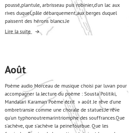
poussé,plantule, arbrisseau puis robinier,d’un lac aux
rives duquel,pâle débarquement,aux berges duquel
paissent des hérons blancs.Je
« Septembre »
Lire la suite
Août
Poème audio Morceau de musique choisi par luvan pour
accompagner la lecture du poème : Sousta Politiki,
Mandalari Karaman Poème écrit » août Je rêve d’une
ombretransie comme une chorale de statues.Je rêve
qu’un typhonoutremarintriomphe des souffrances.Que
s’achève, que s’achève la peinefourbue. Que les