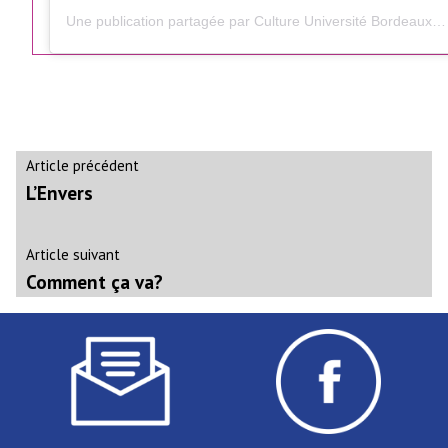
Une publication partagée par Culture Université Bordeaux (@culture.universite.bordeaux)
Navigation
Article
Article précédent
précédent :
L’Envers
de
l’article
Article
Article suivant
suivant
Comment ça va?
: