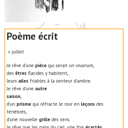
Poème écrit
» juillet
Je rêve d’une
pièce
qui serait un vivarium,
des
êtres
flacides y habitent,
leurs
ailes
friables à la senteur d’ambre.
Je rêve d’une
autre
saison,
d’un
prisme
qui réfracte le noir en
leçons
des
ténèbres,
d’une nouvelle
grille
des sens.
Je rêve que les pans du ciel, une fois
écartés,