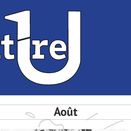
té de Bordeaux
université de Bordeaux
Août