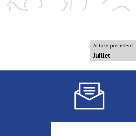
Navigati
A
Article précédent
p
Juillet
de
l’article