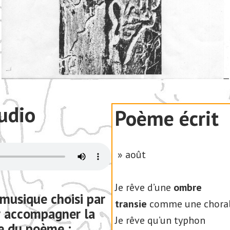
udio
Poème écrit
» août
Je rêve d’une
ombre
musique choisi par
transie
comme une chorale
r accompagner la
Je rêve qu’un typhon
e du poème :