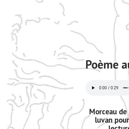
Poème a
Morceau de 
luvan pou
lectur