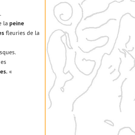
.
e la
peine
es
fleuries de la
sques.
es
es.
«