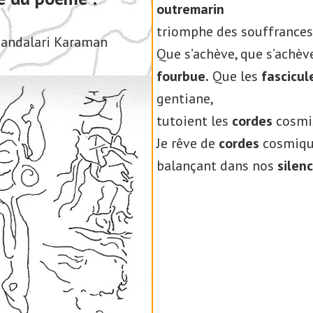
outremarin
triomphe des souffrances
 Mandalari Karaman
Que s’achève, que s’achèv
fourbue.
Que les
fascicul
gentiane,
tutoient les
cordes
cosmi
Je rêve de
cordes
cosmiqu
balançant dans nos
silenc