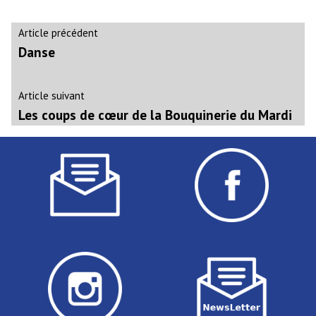
Navigation
Article
Article précédent
précédent :
Danse
de
l’article
Article
Article suivant
suivant
Les coups de cœur de la Bouquinerie du Mardi
: