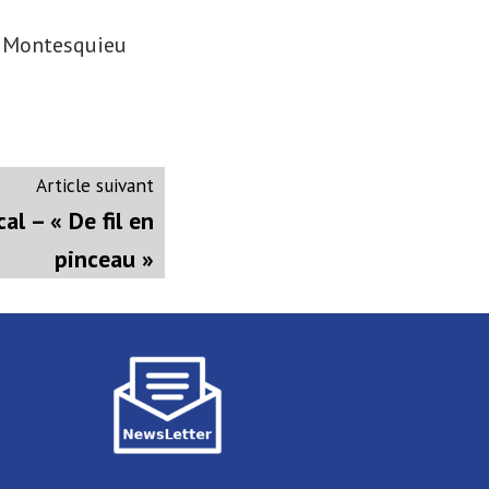
e Montesquieu
Article
Article suivant
suivant
al – « De fil en
:
pinceau »