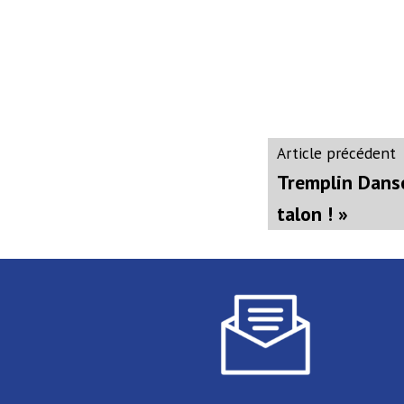
Navigati
A
Article précédent
p
Tremplin Danse
de
talon ! »
l’article