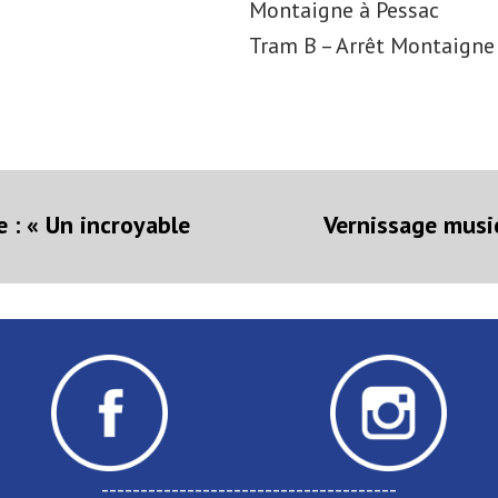
Montaigne à Pessac
Tram B – Arrêt Montaign
on
rticle
récédent :
 : « Un incroyable
Vernissage music
--------------------------------------