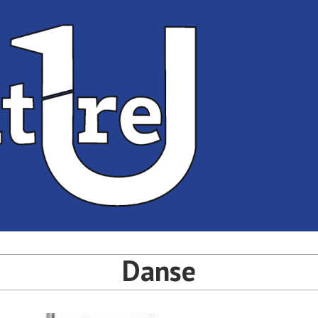
té de Bordeaux
université de Bordeaux
Danse