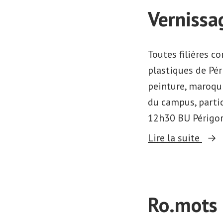
Vernissa
de
la
Bouq
Toutes filières c
du
plastiques de Pér
Mard
peinture, maroqui
du campus, partic
12h30 BU Périgor
« Ve
Lire la suite
musi
–
« De
Ro.mots 
fil
en