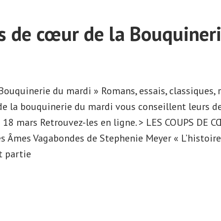
s de cœur de la Bouquiner
 Bouquinerie du mardi » Romans, essais, classiques, 
e la bouquinerie du mardi vous conseillent leurs d
du 18 mars Retrouvez-les en ligne. > LES COUPS DE 
mes Vagabondes de Stephenie Meyer « L’histoire 
t partie
s
s
r