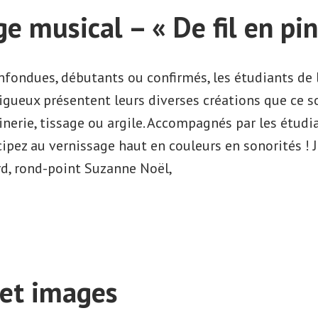
ge musical – « De fil en pi
uinerie
onfondues, débutants ou confirmés, les étudiants de l’
igueux présentent leurs diverses créations que ce so
i »
nerie, tissage ou argile. Accompagnés par les étud
ipez au vernissage haut en couleurs en sonorités ! 
d, rond-point Suzanne Noël,
rnissage
cal
et images