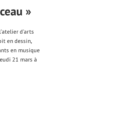
nceau »
atelier d’arts
it en dessin,
iants en musique
Jeudi 21 mars à