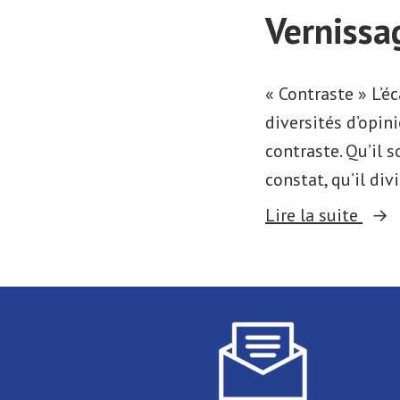
Vernissa
« Contraste » L’éc
diversités d’opin
contraste. Qu’il 
constat, qu’il di
« Ve
Lire la suite
expo
Phot