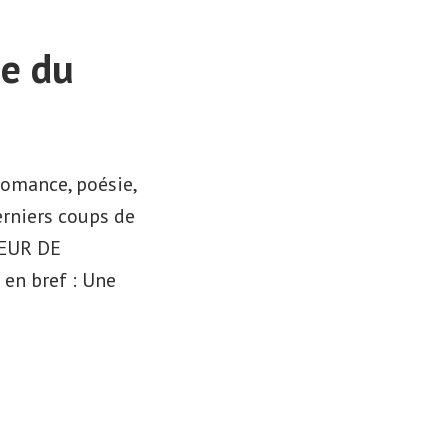
ie du
romance, poésie,
erniers coups de
CŒUR DE
en bref : Une