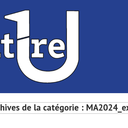
té de Bordeaux
université de Bordeaux
hives de la catégorie :
MA2024_e