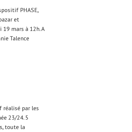
spositif PHASE,
bazar et
i 19 mars à 12h. A
anie Talence
 réalisé par les
née 23/24. 5
s, toute la