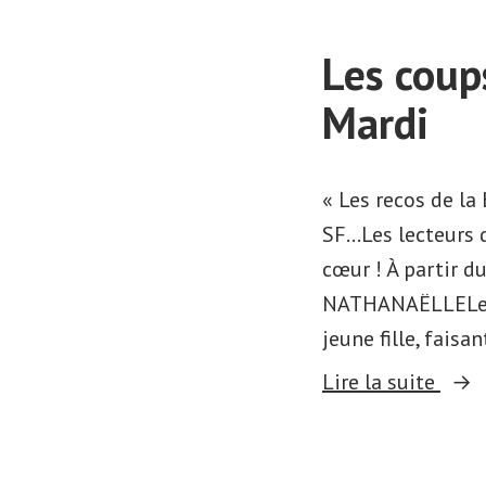
Les coup
Mardi
« Les recos de la
SF…Les lecteurs d
cœur ! À partir 
NATHANAËLLELes Â
jeune fille, faisan
« Le
Lire la suite
coup
de
cœu