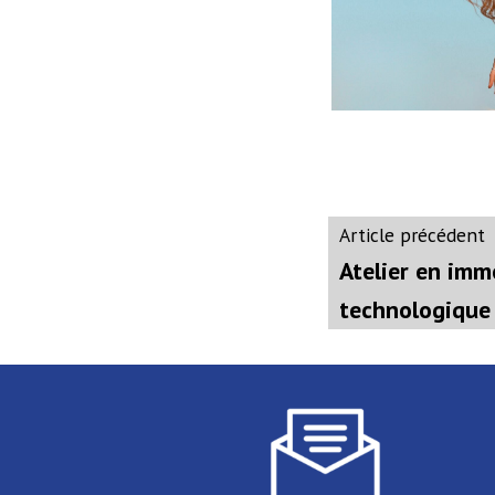
Navigati
A
Article précédent
p
Atelier en imm
de
technologique
l’article