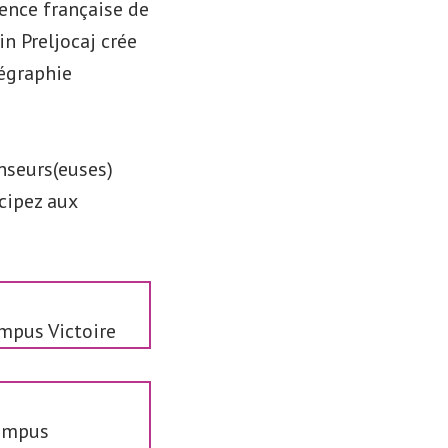
dence française de
n Preljocaj crée
régraphie
nseurs(euses)
cipez aux
ampus Victoire
Campus