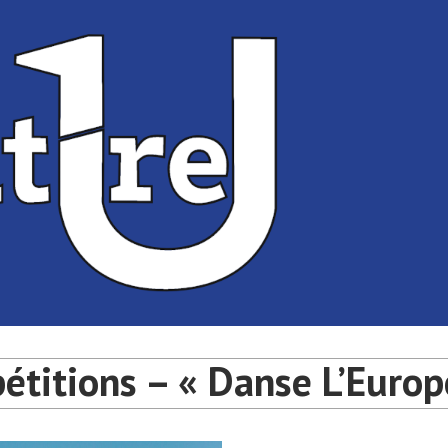
té de Bordeaux
université de Bordeaux
étitions – « Danse L’Europ