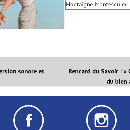
Montaigne-Montesquieu
on
rticle
récédent :
ersion sonore et
Rencard du Savoir : « 
du bien 