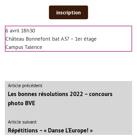
inscription
6 avril 18h30
Château Bonnefont bat A37 – 1er étage
Campus Talence
Navigation
Article
Article précédent
précédent :
Les bonnes résolutions 2022 – concours
de
photo BVE
l’article
Article
Article suivant
suivant
Répétitions – « Danse L’Europe! »