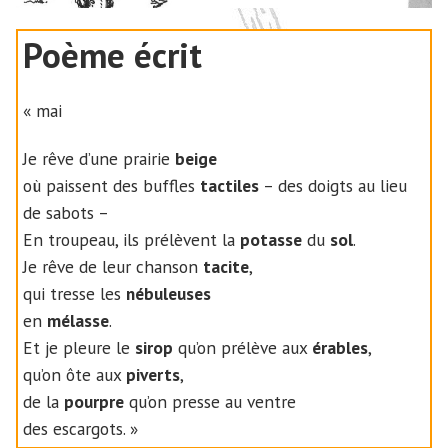
Poème écrit
« mai
Je rêve d’une prairie
beige
où paissent des buffles
tactiles
– des doigts au lieu
de sabots –
En troupeau, ils prélèvent la
potasse
du
sol
.
Je rêve de leur chanson
tacite
,
qui tresse les
nébuleuses
en
mélasse
.
Et je pleure le
sirop
qu’on prélève aux
érables
,
qu’on ôte aux
piverts
,
de la
pourpre
qu’on presse au ventre
des escargots. »