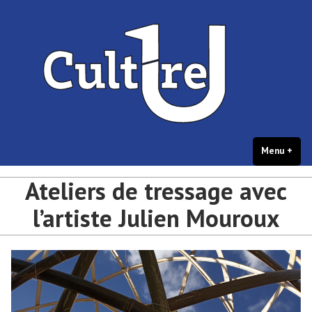
portail Culture – université de
Accéder
Culture et créations étudiantes – université de Bordeaux
Bordeaux
au
contenu
Menu
+
dépl
rédu
Ateliers de tressage avec
l’artiste Julien Mouroux