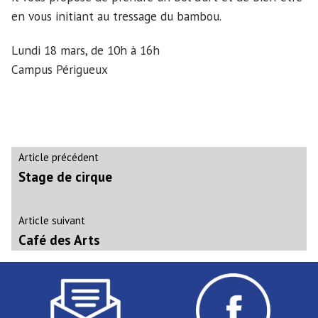
en vous initiant au tressage du bambou.
Lundi 18 mars, de 10h à 16h
Campus Périgueux
Navigation
Article
Article précédent
précédent :
Stage de cirque
de
l’article
Article
Article suivant
suivant
Café des Arts
: