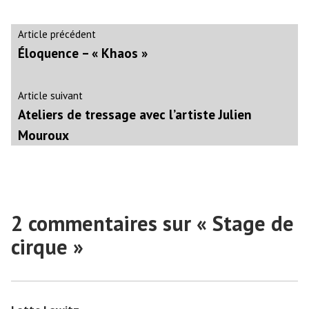
Navigation
Article
Article précédent
précédent :
Éloquence – « Khaos »
de
l’article
Article
Article suivant
suivant
Ateliers de tressage avec l’artiste Julien
:
Mouroux
2 commentaires sur «
Stage de
cirque
»