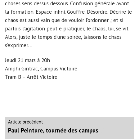
choses sens dessus dessous. Confusion générale avant
la formation. Espace infini. Gouffre. Désordre. Décrire le
chaos est aussi vain que de vouloir l’ordonner ; et si
parfois l’agitation peut e pratiquer, le chaos, lui, se vit.
Alors, juste le temps d’une soirée, laissons le chaos
s’exprimer…
Jeudi 21 mars à 20h
Amphi Gintrac, Campus Victoire
Tram B – Arrêt Victoire
Navigation
Article
Article précédent
précédent :
Paul Peinture, tournée des campus
de