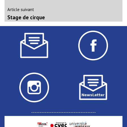
l’article
Article
Article suivant
suivant
Stage de cirque
:
--------------------------------------