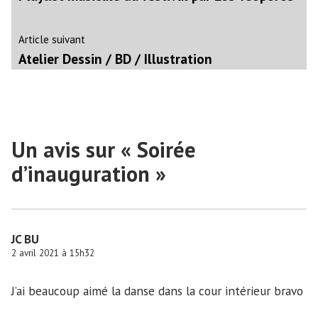
de
l’article
Article
Article suivant
suivant
Atelier Dessin / BD / Illustration
:
Un avis sur «
Soirée
d’inauguration
»
JC BU
2 avril 2021 à 15h32
J’ai beaucoup aimé la danse dans la cour intérieur bravo