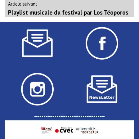
Navigation
Article
Article suivant
suivant
Playlist musicale du festival par Los Téoporos
de
:
l’article
--------------------------------------