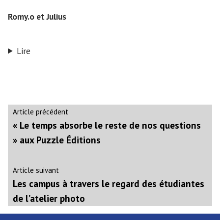
Romy.o et Julius
Lire
Navigation
Article
Article précédent
précédent :
« Le temps absorbe le reste de nos questions
de
» aux Puzzle Éditions
l’article
Article
Article suivant
suivant
Les campus à travers le regard des étudiantes
:
de l’atelier photo