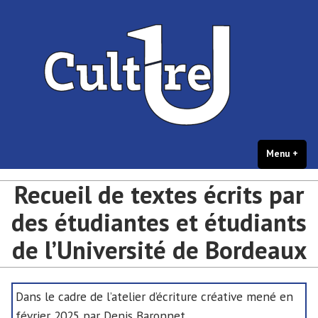
portail Culture – université de
Accéder
Culture et créations étudiantes – université de Bordeaux
Bordeaux
au
contenu
Menu
+
dépl
rédu
Recueil de textes écrits par
des étudiantes et étudiants
de l’Université de Bordeaux
Dans le cadre de l’atelier d’écriture créative mené en
février 2025 par Denis Baronnet