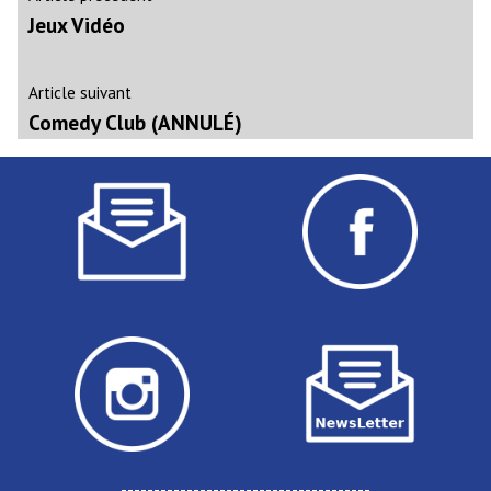
précédent :
Jeux Vidéo
de
l’article
Article
Article suivant
suivant
Comedy Club (ANNULÉ)
:
--------------------------------------