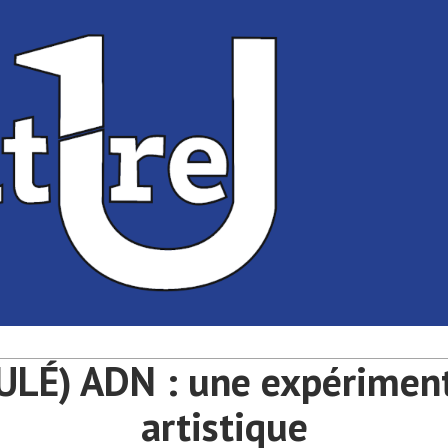
té de Bordeaux
université de Bordeaux
LÉ) ADN : une expérimen
artistique