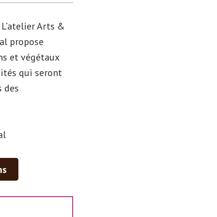
L’atelier Arts &
al propose
ns et végétaux
ités qui seront
s des
al
ns