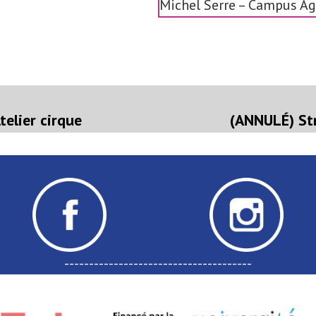
Michel Serre – Campus A
on
rticle
récédent :
telier cirque
(ANNULÉ) Str
--------------------------------------