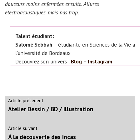
douceurs moins enfermées ensuite. Allures
électroacoustiques, mais pas trop.
Talent étudiant:
Salomé Sebbah
– étudiante en Sciences de la Vie à
l’université de Bordeaux.
Découvrez son univers :
Blog
–
Instagram
Navigation
Article
Article précédent
précédent :
Atelier Dessin / BD / Illustration
de
l’article
Article
Article suivant
suivant
À la découverte des Incas