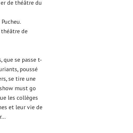
ier de théâtre du
 Pucheu.
 théâtre de
, que se passe t-
uriants, poussé
s, se tire une
e show must go
que les collèges
es et leur vie de
er…