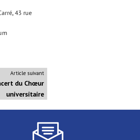
arré, 43 rue
rum
Article
Article suivant
suivant
ncert du Chœur
:
universitaire