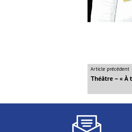
Navigati
A
Article précédent
p
Théâtre – « À 
de
l’article