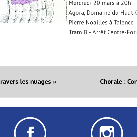
Mercredi 20 mars à 20h
Agora, Domaine du Haut-C
Pierre Noailles à Talence
Tram B – Arrêt Centre-Fo
on
rticle
récédent :
travers les nuages »
Chorale : Co