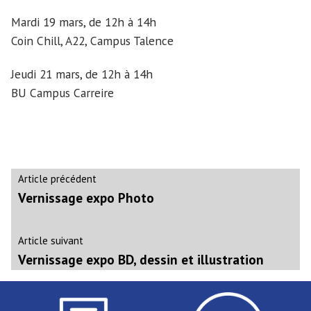
Mardi 19 mars, de 12h à 14h
Coin Chill, A22, Campus Talence
Jeudi 21 mars, de 12h à 14h
BU Campus Carreire
Navigation
Article
Article précédent
précédent :
Vernissage expo Photo
de
l’article
Article
Article suivant
suivant
Vernissage expo BD, dessin et illustration
: