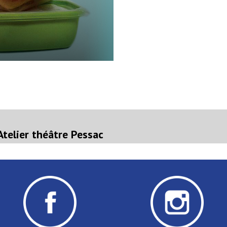
on
rticle
récédent :
Atelier théâtre Pessac