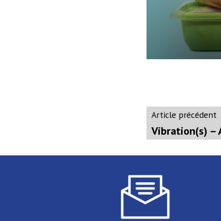
Navigati
A
Article précédent
p
Vibration(s) – 
de
l’article