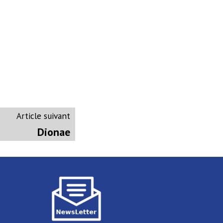
Article
Article suivant
suivant
Dionae
: