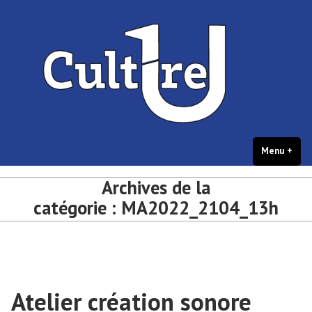
portail Culture – université de
Accéder
Culture et créations étudiantes – université de Bordeaux
Bordeaux
au
contenu
Menu
+
dépl
rédu
Archives de la
catégorie :
MA2022_2104_13h
Atelier création sonore