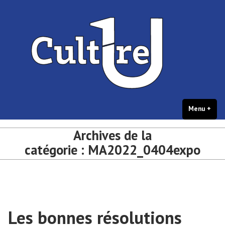
portail Culture – université de
Accéder
Culture et créations étudiantes – université de Bordeaux
Bordeaux
au
contenu
Menu
+
dépl
rédu
Archives de la
catégorie :
MA2022_0404expo
Les bonnes résolutions