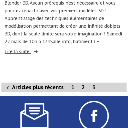
Blender 3D. Aucun prérequis n’est nécessaire et vous
pourrez repartir avec vos premiers modèles 3D !
Apprentissage des techniques élémentaires de
modélisation permettant de créer une infinité d’objets
3D, dont la seule limite sera votre imagination ! Samedi
22 mars de 10h à 17hSalle info, batiment J –
« Stage
Lire la suite
Jeux
Vidéo
–
Modélisation
Pagination
Articles plus récents
1
2
3
3D »
des
publications