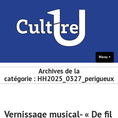
portail Culture – université de
Accéder
Culture et créations étudiantes – université de Bordeaux
Bordeaux
au
contenu
Menu
+
dépl
rédu
Archives de la
catégorie :
HH2025_0327_perigueux
Vernissage musical- « De fil