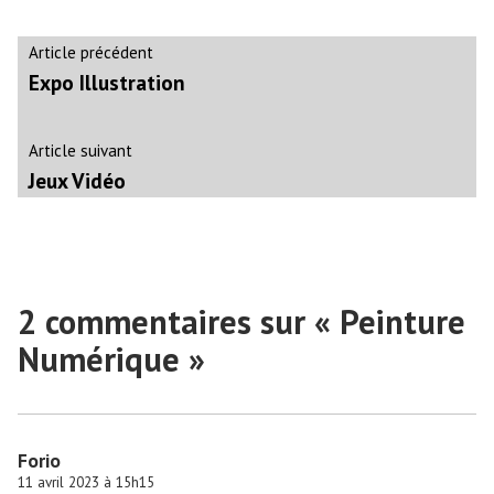
Navigation
Article
Article précédent
précédent :
Expo Illustration
de
l’article
Article
Article suivant
suivant
Jeux Vidéo
:
2 commentaires sur «
Peinture
Numérique
»
Forio
11 avril 2023 à 15h15